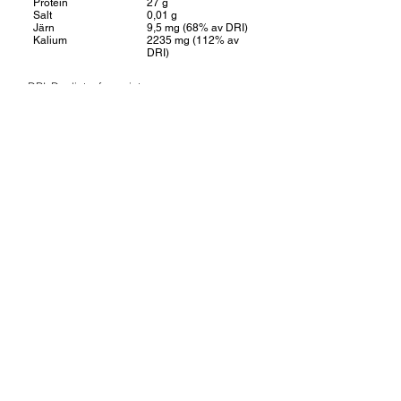
Protein
27 g
Salt
0,01 g
Järn
9,5 mg (68% av DRI)
Kalium
2235
mg (112% av
DRI)
DRI: Dagligt referensintag
Superfruit är en del av Lohilo Foods AB (publ)
Läs mer