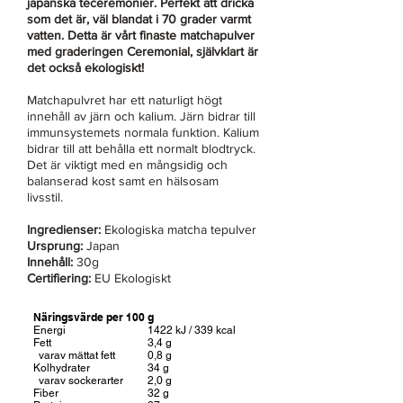
japanska teceremonier. Perfekt att dricka
som det är, väl blandat i 70 grader varmt
vatten. Detta är vårt finaste matchapulver
med graderingen Ceremonial, självklart är
det också ekologiskt!
Matchapulvret har ett naturligt högt
innehåll av järn och kalium. Järn bidrar till
immunsystemets normala funktion. Kalium
bidrar till att behålla ett normalt blodtryck.
Det är viktigt med en mångsidig och
balanserad kost samt en hälsosam
livsstil.
Ingredienser:
Ekologiska matcha tepulver
Ursprung:
Japan
Innehåll:
30g
Certifiering:
EU Ekologiskt
Näringsvärde per 100 g
Energi
1422 kJ / 339 kcal
Fett
3,4 g
varav mättat fett
0,8 g
Kolhydrater
34 g
varav sockerarter
2,0 g
Fiber
32 g