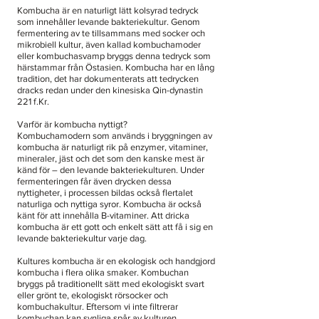
Kombucha är en naturligt lätt kolsyrad tedryck
som innehåller levande bakteriekultur. Genom
fermentering av te tillsammans med socker och
mikrobiell kultur, även kallad kombuchamoder
eller kombuchasvamp bryggs denna tedryck som
härstammar från Östasien. Kombucha har en lång
tradition, det har dokumenterats att tedrycken
dracks redan under den kinesiska Qin-dynastin
221 f.Kr.
Varför är kombucha nyttigt?
Kombuchamodern som används i bryggningen av
kombucha är naturligt rik på enzymer, vitaminer,
mineraler, jäst och det som den kanske mest är
känd för – den levande bakteriekulturen. Under
fermenteringen får även drycken dessa
nyttigheter, i processen bildas också flertalet
naturliga och nyttiga syror. Kombucha är också
känt för att innehålla B-vitaminer. Att dricka
kombucha är ett gott och enkelt sätt att få i sig en
levande bakteriekultur varje dag.
Kultures kombucha är en ekologisk och handgjord
kombucha i flera olika smaker. Kombuchan
bryggs på traditionellt sätt med ekologiskt svart
eller grönt te, ekologiskt rörsocker och
kombuchakultur. Eftersom vi inte filtrerar
kombuchan kan synliga spår av kulturen