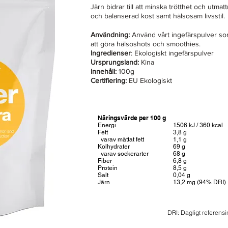
Järn bidrar till att minska trötthet och utma
och balanserad kost samt hälsosam livsstil.
Användning:
Använd vårt ingefärspulver som 
att göra hälsoshots och smoothies.
Ingredienser
: Ekologiskt ingefärspulver
Ursprungsland:
Kina
Innehåll:
100g
Certifiering:
EU Ekologiskt
Näringsvärde per 100 g
Energi
1506 kJ / 360 kcal
Fett
3,8 g
varav mättat fett
1,1 g
Kolhydrater
69 g
varav sockerarter
68 g
Fiber
6,8 g
Protein
8,5 g
Salt
0,04 g
Järn
13,2 mg (94% DRI)
DRI: Dagligt referensi