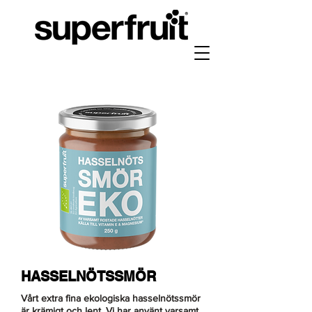
HASSELNÖTSSMÖR
Vårt extra fina ekologiska hasselnötssmör
är krämigt och lent. Vi har använt varsamt