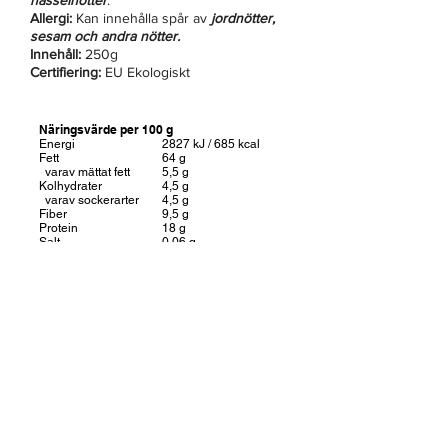
hasselnötter
.
Allergi:
Kan innehålla spår av
jordnötter,
sesam och andra nötter.
Innehåll:
250g
Certifiering:
EU Ekologiskt
Näringsvärde per 100 g
Energi
2827 kJ / 685 kcal
Fett
64 g
varav mättat fett
5,5 g
Kolhydrater
4,5 g
varav sockerarter
4,5 g
Fiber
9,5 g
Protein
18 g
Salt
0,06 g
Magnesium
134 mg (36% av DRI)
Vitamin E
8
mg (67% av DRI)
DRI: Dagligt referensintag