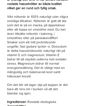
rostade hasselnötter av bästa kvalitet
vilket ger en rund och fyllig smak.
Vårt nötsmör är 100% naturligt utan några
onödiga tillsatser. Nötsmör är gott att äta
som det är på en macka, på äppelskivor
eller att toppa en smoothie med. Du kan
även tillsätta nötsmör i bakning, i
smoothies eller på pankaka/våfflor!
Smakar som ett milt jordnötssmör
ungefär, fast godare tycker vi. Dessutom
är detta hasselnötssmör naturligt rikt på
vitamin E och magnesium. Vitamin E
bidrar till att skydda cellerna mot oxidativ
stress. Magnesium bidrar till normal
energiomsättning. Det är viktigt med en
mångsidig och balanserad kost samt
hälsosam livsstil.
Om det blir ett lager olja på toppen är det
bara att röra om i burken så att det
blandar sig igen.
Ingredienser:
Rostade ekologiska