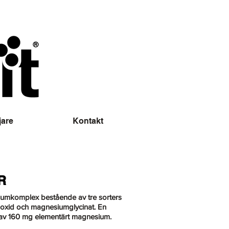
jare
Kontakt
R
umkomplex bestående av tre sorters
oxid och magnesiumglycinat. En
rav 160 mg elementärt magnesium.