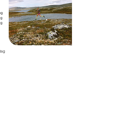
g
g
g
tag
ONTAKT