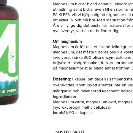
Magnesium bidrar bland annat till elektrolytb
utmattning samt bidrar även till en normal 
På KLEEN vill vi hjälpa dig att tillgodose di
ett aktivt liv och må bra. Med inspiration frå
Åre vill vi ge dig det bästa från naturen för at
nya äventyr, vart än du befinner dig.
Om magnesium
Magnesium är för oss ett livsnödvändigt min
magnesium, det måste tillföras oss via kosten
involverat i cirka 300 olika enzymreaktioner
baljväxter, bladgrönsaker, fullkornsprodukter
på magnesiumbrist är bland annat trötthe
Dosering:
1 kapsel om dagen i samband med
överskridas. Kosttillskott ersätter inte en va
mångsidig och balanserad kost samt hälsosam
Ingredienser
:
Magnesium-citrat, magnesium-oxid, magnesi
(hydroxypropyl methylcellulosa).
Innehåll:
90 st kapslar
KOSTTILLSKOTT