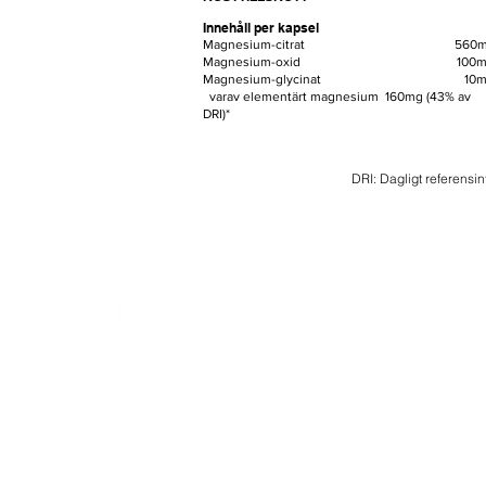
Innehåll per kapsel
Magnesium-citrat 560m
Magnesium-oxid 100m
Magnesium-glycinat 10m
varav elementärt magnesium 160mg (43% av
DRI)*
DRI: Dagligt referensin
PRODUKTER
HEM
OM SUPERFRUIT
K