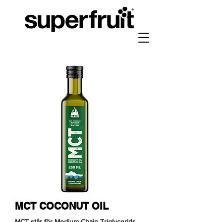
MCT COCONUT OIL
MCT står för Medium Chain Triglycerids