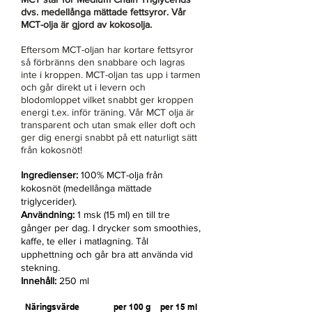
dvs. medellånga mättade fettsyror. Vår
MCT-olja är gjord av kokosolja.
Eftersom MCT-oljan har kortare fettsyror
så förbränns den snabbare och lagras
inte i kroppen. MCT-oljan tas upp i tarmen
och går direkt ut i levern och
blodomloppet vilket snabbt ger kroppen
energi t.ex. inför träning. Vår MCT olja är
transparent och utan smak eller doft och
ger dig energi snabbt på ett naturligt sätt
från kokosnöt!
Ingredienser:
100% MCT-olja från
kokosnöt (medellånga mättade
triglycerider).
Användning:
1 msk (15 ml) en till tre
gånger per dag. I drycker som smoothies,
kaffe, te eller i matlagning. Tål
upphettning och går bra att använda vid
stekning.
Innehåll:
250 ml
Näringsvärde
per 100 g
per 15 ml