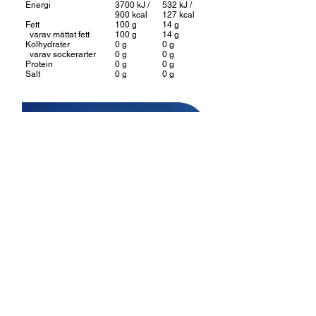
Energi
3700 kJ /
532 kJ /
900 kcal
127 kcal
Fett
100 g
14 g
varav mättat fett
100 g
14 g
Kolhydrater
0 g
0 g
varav sockerarter
0 g
0 g
Protein
0 g
0 g
Salt
0 g
0 g